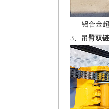
铝合金
3、
吊臂双