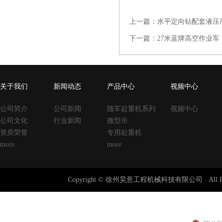
上一篇：
水平定向钻配套液压
下一篇：
27米蓝牌高空作业车
关于我们
新闻动态
产品中心
视频中心
公司简介
公司新闻
随车起重机系列
视频中心
公司文化
行业新闻
微型吊
资质荣誉
专用起重机
more
more
Copyright © 徐州昊意工程机械科技有限公司 . All Righ
止水钢板
止水钢板厂家
止水鱼鳞网
收口网
涂塑钢管
涂塑复合钢管
声测管
建
钢板
止水钢板厂家
止水钢板价格
止水钢板厂家
建筑扣件
u型丝
养护箱
黄江