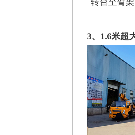
转台至臂架
3
、
1.6
米超